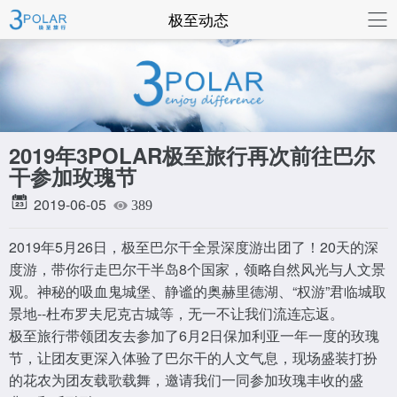
联系我们
极至动态
2019年3POLAR极至旅行再次前往巴尔
干参加玫瑰节
2019-06-05
389
2019年5月26日，极至巴尔干全景深度游出团了！20天的深
度游，带你行走巴尔干半岛8个国家，领略自然风光与人文景
观。神秘的吸血鬼城堡、静谧的奥赫里德湖、“权游”君临城取
景地--杜布罗夫尼克古城等，无一不让我们流连忘返。
极至旅行带领团友去参加了6月2日保加利亚一年一度的玫瑰
节，让团友更深入体验了巴尔干的人文气息，现场盛装打扮
的花农为团友载歌载舞，邀请我们一同参加玫瑰丰收的盛