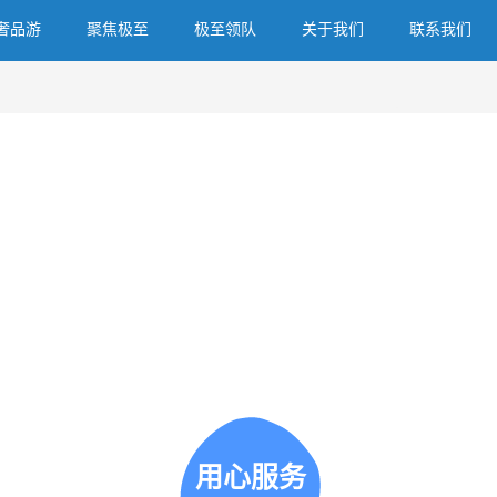
奢品游
聚焦极至
极至领队
关于我们
联系我们
用心服务