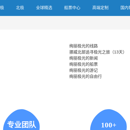
极
北极
全球精选
船票中心
高端定制
国内
绚丽极光的线路
挪威北部追寻极光之旅（13天）
绚丽极光的新闻
绚丽极光的船票
绚丽极光的游记
绚丽极光的自由行
专业团队
100+