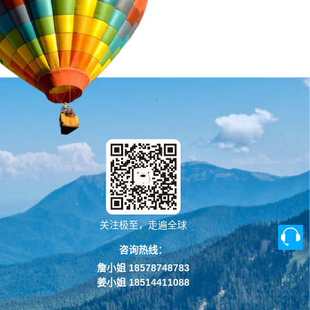
关注极至，走遍全球
咨询热线：
詹小姐 18578748783
姜小姐 18514411088