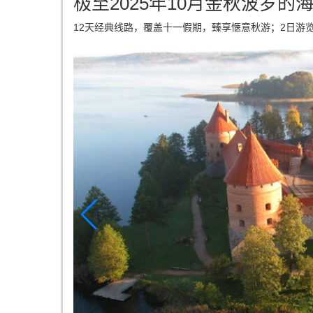
极至2025年10月金秋波罗的
12天经典线路，覆盖十一假期，臻享惬意秋游；2日游