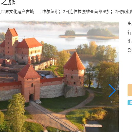
海之旅
览世界文化遗产古城——维尔纽斯；2日连住拉脱维亚首都里加；2日探索
出
行
出
咨