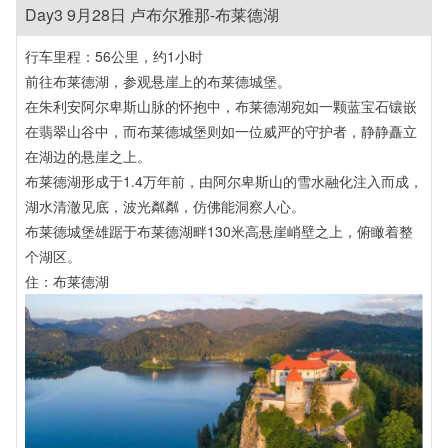
Day3 9月28日 卢布尔雅那-布莱德湖
行车里程：56公里，约1小时
前往布莱德湖，参观悬崖上的布莱德城堡。
在朱利安阿尔卑斯山脉的怀抱中，布莱德湖宛如一颗蓝宝石镶嵌
在翡翠山谷中，而布莱德城堡则如一位威严的守护者，静静矗立
在湖边的悬崖之上。
布莱德湖形成于1.4万年前，由阿尔卑斯山的雪水融化注入而成，
湖水清澈见底，波光粼粼，仿佛能洞察人心。
布莱德城堡雄踞于布莱德湖畔130米高悬崖峭壁之上，俯瞰着整
个湖区。
住：布莱德湖