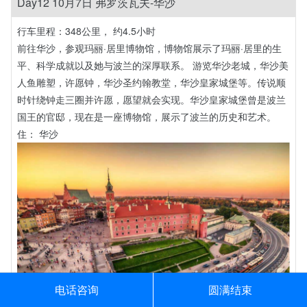
Day12 10月7日 弗罗茨瓦夫-华沙
行车里程：348公里， 约4.5小时
前往华沙，参观玛丽·居里博物馆，博物馆展示了玛丽·居里的生
平、科学成就以及她与波兰的深厚联系。 游览华沙老城，华沙美
人鱼雕塑，许愿钟，华沙圣约翰教堂，华沙皇家城堡等。传说顺
时针绕钟走三圈并许愿，愿望就会实现。华沙皇家城堡曾是波兰
国王的官邸，现在是一座博物馆，展示了波兰的历史和艺术。
住： 华沙
电话咨询
圆满结束