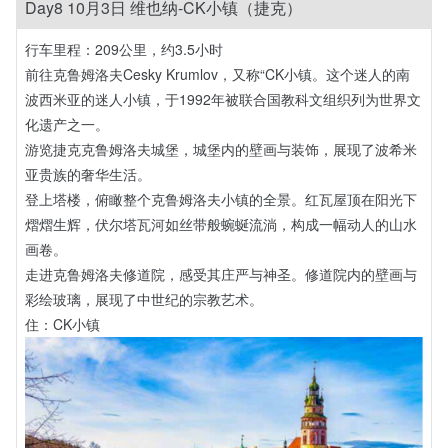
Day8 10月3日 维也纳-CK小镇（捷克）
行车里程：209公里，约3.5小时
前往克鲁姆洛夫Cesky Krumlov，又称“CK小镇。这个迷人的南
波西米亚的迷人小镇，于1992年被联合国教科文组织列为世界文
化遗产之一。
游览捷克克鲁姆洛夫城堡，城堡内的壁画与装饰，展现了波希米
亚贵族的奢华生活。
登上塔楼，俯瞰整个克鲁姆洛夫小镇的全景。红瓦屋顶在阳光下
熠熠生辉，伏尔塔瓦河如丝带般蜿蜒流淌，构成一幅动人的山水
画卷。
走进克鲁姆洛夫修道院，感受其庄严与神圣。修道院内的壁画与
彩绘玻璃，展现了中世纪的宗教艺术。
住：CK小镇