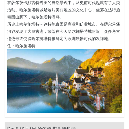
在萨尔茨卡默古特秀美的自然景观中，从史前时代起就有了人类
活动。哈尔施塔特城是这片美丽地区的文化中心，坐落在达特施
泰因山脚下，哈尔施塔特湖畔。
历史上哈尔施塔特－达特施泰因是商业和矿业城市。在萨尔茨堡
河谷发现了大量古迹，散落在今天哈尔施塔特城附近，众多考古
遗迹最终使得哈尔施塔特被确定为欧洲铁器时代的发祥地。
住：哈尔施塔特
Day6 10月1日 哈尔施塔特-维也纳