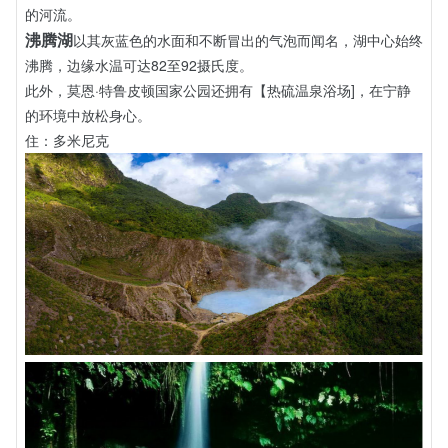
的河流。
沸腾湖
以其灰蓝色的水面和不断冒出的气泡而闻名，湖中心始终
沸腾，边缘水温可达82至92摄氏度。
此外，莫恩·特鲁皮顿国家公园还拥有【热硫温泉浴场]，在宁静
的环境中放松身心。
住：多米尼克