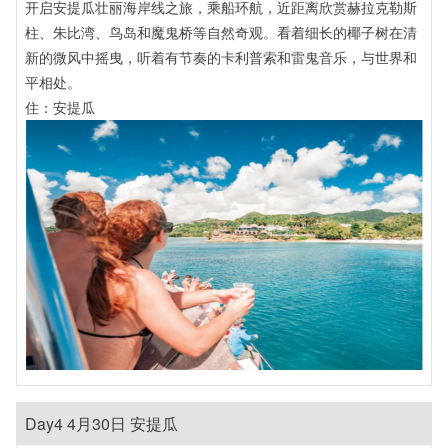
开启安提瓜壮丽海岸线之旅，乘船环航，近距离欣赏赫拉克勒斯
柱、朱比湾、鸟岛和魔鬼桥等自然奇观。看着细长的椰子树在清
新的微风中摇曳，听着有节奏的卡利普索和雷鬼音乐，与世界和
平相处。
住：安提瓜
Day4 4月30日 安提瓜