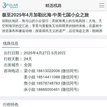
联系我们
精选线路
极至2025年4月加勒比海·中美七国小众之旅
加勒比地区 - 海与山的小众假日；美丽海滩上的当地风情；大地、天
空和海洋的交汇处；享受与黄貂鱼互动和喂养的独特体验；在森林中
游览瀑布和邂逅动物；探索殖民主义的遗产；品尝海盗之酒：朗姆酒
线路信息
出行日期：
2025年4月27日-5月20日
行程天数：
24天
出发城市：
全国
咨询电话：
梁小姐 18613022006 (微信同号)
姜小姐 18514411088 (微信同号)
詹小姐 18578748783 (微信同号)
余小姐 18665000451 (微信同号)
行程特色