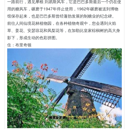
一路前行，遇见摩根·刘易斯风车，它是巴巴多斯最后一个仍在使
用的糖风车，碾磨于1947年停止使用，1962年碾磨被送到博物
馆保存起来，也是巴巴多斯曾经蓬勃发展的制糖业的纪念碑。
前往人间仙境花林植物园，在各种植物奇观中，您会遇到火焰
草、姜花、安瑟琼花和凤梨花等，在加勒比皇家棕榈树的高大身
影下，形成生动的色彩拼图。
住：布里奇顿