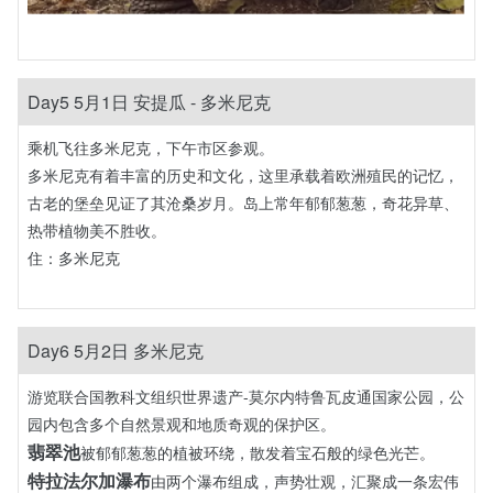
Day5 5月1日 安提瓜 - 多米尼克
乘机飞往多米尼克，下午市区参观。
‌多米尼克有着丰富的历史和文化‌，这里承载着欧洲殖民的记忆，
古老的堡垒见证了其沧桑岁月。岛上常年郁郁葱葱，奇花异草、
热带植物美不胜收。
住：多米尼克
Day6 5月2日 多米尼克
游览联合国教科文组织世界遗产-莫尔内特鲁瓦皮通国家公园，公
园内包含多个自然景观和地质奇观的保护区。
翡翠池
被郁郁葱葱的植被环绕，散发着宝石般的绿色光芒。
特拉法尔加瀑布
由两个瀑布组成，声势壮观，汇聚成一条宏伟