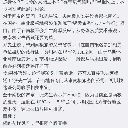
炼身体？”“怕冷的人能去不？”“要带氧气罐吗？”早报网上，不
少网友就此展开讨论。
对于网友的疑问，张先生说，去南极其实并没有那么困难。
在国外，南北极极地探险旅游属于“银发旅游”（老人旅行）项
目。由于在南极不会产生高原反应，从身体素质要求来说，
去南极比去西藏还要简单。
孙先生说，想到南极旅游又想省事，可在国内报名参加相关
单位组织的旅行团，费用约在16~22万元之间。由于乌斯怀
亚离南极最近，到南极旅游探险，一般都从当地出发，启程
前办好阿根廷签证即可。
“如果外语好，旅游经验又丰富的话，还可以直接飞去阿根
廷！”张先生说，在当地有专门从事南极旅游的公司，可以找
这些公司联系相关事宜。
至于南极的严寒，张先生表示并不可怕，因为目前正是南极
的夏天，温度在-10℃～－５℃之间，和我国北方部分地区
差不多，穿上羽绒服即可御寒。
目标：
领略别样风景，早报网全程直播