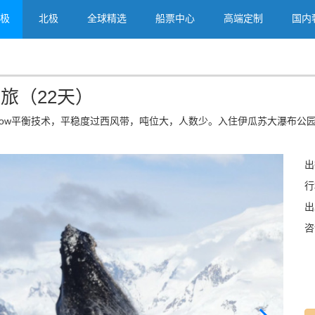
极
北极
全球精选
船票中心
高端定制
国内
之旅（22天）
xbow平衡技术，平稳度过西风带，吨位大，人数少。入住伊瓜苏大瀑布
出
行
出
咨