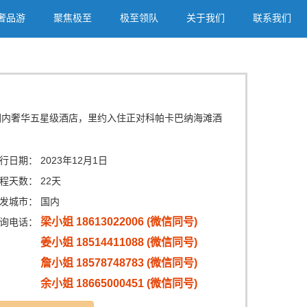
奢品游
聚焦极至
极至领队
关于我们
联系我们
公园内奢华五星级酒店，里约入住正对科帕卡巴纳海滩酒
行日期：
2023年12月1日
程天数：
22天
发城市：
国内
梁小姐 18613022006 (微信同号)
询电话：
姜小姐 18514411088 (微信同号)
詹小姐 18578748783 (微信同号)
余小姐 18665000451 (微信同号)