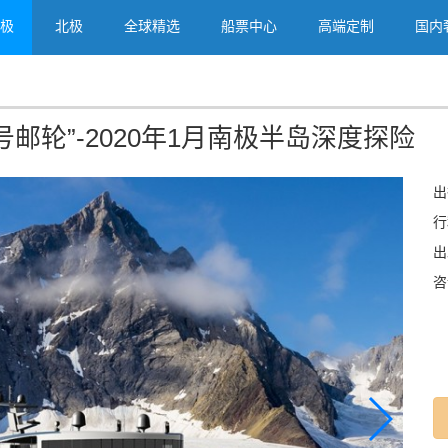
极
北极
全球精选
船票中心
高端定制
国内
“一号邮轮”-2020年1月南极半岛深度探险
出
行
出
咨