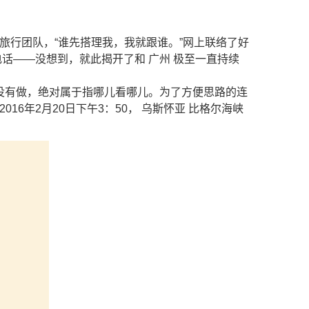
旅行团队，“谁先搭理我，我就跟谁。”网上联络了好
话——没想到，就此揭开了和 广州 极至一直持续
没有做，绝对属于指哪儿看哪儿。为了方便思路的连
16年2月20日下午3：50， 乌斯怀亚 比格尔海峡