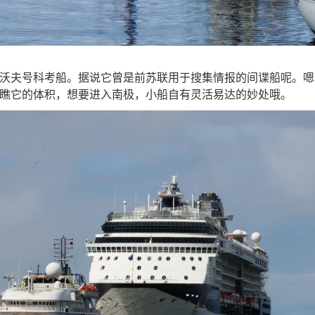
沃夫号科考船。据说它曾是前苏联用于搜集情报的间谍船呢。嗯
瞧它的体积，想要进入南极，小船自有灵活易达的妙处哦。