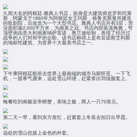
久闻大名的阿根廷-雅典人书店，前身是大建筑师皮罗和托莱
斯．阿蒙戈于1860年为阿根廷女王玛斯．格鲁克斯曼所建造
的歌剧院，后改造为一个大型书店。雅典人书店共有3层，营
业面积逾2,000平方米，为南美之冠。书店内部装潢典雅，穹
顶壁画由意大利画家纳萨雷诺．奥兰迪绘制，表现了经历过
战争的人们对和平的企盼。该书店称得上是布宜诺斯艾利斯
的地标性建筑。为世界十大最美书店之一。
下午乘阿根廷航班去世界上最南端的城市乌斯怀亚。一下飞
机，一股寒气袭来，远处雪山环绕，赶紧拿出羽绒服套上。
晚餐吃到南极皇帝螃蟹，美味之极，两人一只70美元。
第二天一早，看到东方发红，赶紧套上冬装去拍日出早霞。
远处的雪山也披上金色的外套。