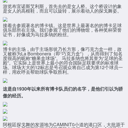
游览布宜诺斯艾利斯，首先去的是女人桥。这个桥设计的象
是女人的高根鞋，而且可以旋转，展示着动人的探戈舞姿。
接着去参观著名的博卡镇。这是世界上最著名的的博卡足球
俱乐部所在主场。我们参观了他们的博物馆，各种奖杯荣誉
证书，好像成为马拉多纳的粉丝。
博卡的主场，由于主场形状乃长方形，像巧克力盒一样，故
又被称为La Bombonera（即“巧克力盒”），从而得到了知名
度很高的昵称“糖果盒球场”。 马拉多纳也将其誉为“足球的圣
殿”。它实际上是世界上最小的符合国际足联要求的标准球
场。球场大大的12标志是号召观众将自己成为第12个球员一
样，用欢呼去帮助球队争取胜利。
这是自1930年以来所有博卡队员们的名字，是他们引以为骄
傲的经历。
阿根廷探戈舞的发源地为CAMINIT0小道的港口区，大批源于