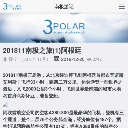
联系我们
南极游记
201811南极之旅(1)阿根廷
2018-12-20
孙宁 （2018年11月）
2742
201811南极三岛游，从北京经迪拜飞到阿根廷首都布宜诺斯
艾利斯！飞行33小时，距离二万公里。匆匆游览一些世界之
最后，又飞2000公里3个小时，飞到世界最南端的城市火地
岛首府乌斯怀亚，准备登船。
阿联酋航空公司的空客A380-800是最豪华的飞机，登机有三
个通道，整个二层76个公务舱全滿，经济舱位有487个。据
空姐说阿联酋航空公司有101架，拥有A380最多的航空公