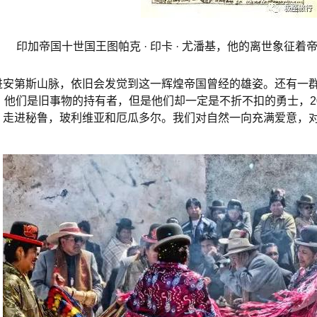
印加帝国十世国王图帕克 · 印卡 · 尤潘基，他的离世象征
进安第斯山脉，依旧会发觉到这一辉煌帝国曾经的雄姿。还有一
他们是旧事物的持有者，但是他们却一定是不折不扣的勇士，201
走进秘鲁，玻利维亚和厄瓜多尔。我们对自然一向充满爱意，