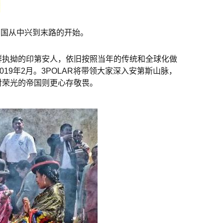
着帝国从中兴到末路的开始。
群执拗的印第安人，依旧按照当年的传统和全球化做
9年2月。3POLAR将带领大家深入安第斯山脉，
对荣光的帝国则更心存敬畏。