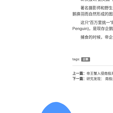
著名摄影师和野生动物
鹅换羽而自然形成的图
这只“百万里挑一”的
Penguin)，是
捕食的时候，帝企鹅可
tags:
企鹅
上一篇：
帝王蟹入侵南极
下一篇：
研究发现： 南极