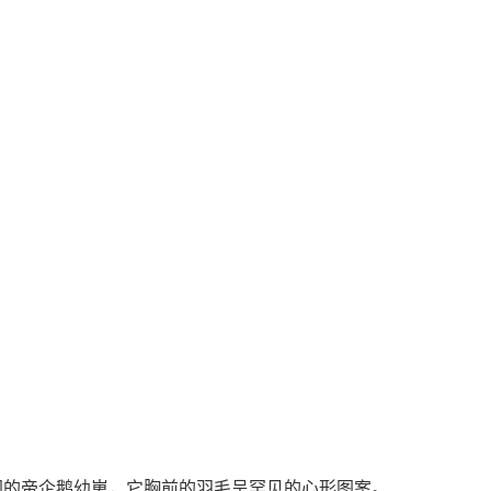
的帝企鹅幼崽，它胸前的羽毛呈罕见的心形图案。