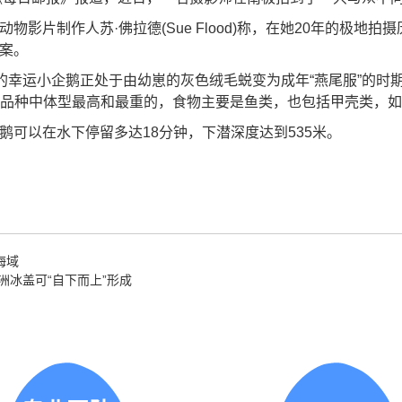
影片制作人苏·佛拉德(Sue Flood)称，在她20年的极地
案。
幸运小企鹅正处于由幼崽的灰色绒毛蜕变为成年“燕尾服”的时期。据
现存企鹅品种中体型最高和最重的，食物主要是鱼类，也包括甲壳类，
以在水下停留多达18分钟，下潜深度达到535米。
海域
洲冰盖可“自下而上”形成