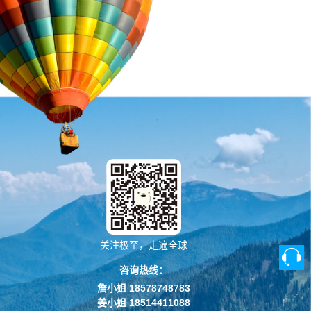
关注极至，走遍全球
咨询热线：
詹小姐 18578748783
姜小姐 18514411088