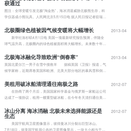
获通过
救援队的全力施救还有一个少为人知的感人故事：一支准备于5月
18...
图注：全球变暖引发北极“淘金热”，海冰消退威胁北极熊生存，科
学仪器成小熊玩具。人民网北京5月15日电 据人民日报记者驻瑞典
记者刘仲华报道，在瑞典北部城市基律纳举行的北极理事会部长级
会议上，8个成员国一致作出决定，同意中国等国加入理事会，成
北极圈绿色植被因气候变暖将大幅增长
2013-04
为正式永久观察员。北极理事会成立于1996年，是由加拿大、丹
新华社洛杉矶4月1日电 美国一项最新研究报告预测，伴随全
麦...
球气温升高，北极圈内的绿色植被面积将大幅增长。未来数十年，
北极圈内的林木面积或增加50%。 美国自然历史博物馆、康奈
尔大学等机构的研究人员在新一期《自然气候变化》杂志报告说，
北极海冰融化导致欧洲“倒春寒”
2013-04
他们根据全球未来气温增长趋势，建立起一套预测今后数十年北极
英国北爱尔兰一男子在雪中搜救羊 据稿英国《卫报》报道，气
圈内的...
候学家称，近期席卷英国和欧洲、北美大部分地区的暴风雪和倒春
寒，与北极海冰大面积融化有关。 3月本该是春意盎然的月
份，然而冬天却不愿离开。一场罕见的大雪令英国、法国、美国等
美租用破冰船清理通往南极之路
2012-07
北半球国家苦不堪言。由于暴风雪袭击，大量航班被迫取消，公共
在协商了两个月后，美国国家科学基金与俄罗斯一家船运公司
交通陷于瘫痪...
达成了一项协议，租用一艘重型破冰船，在今年冬天清扫通往美国
在南极最大的科学考察基地的道路。 Vladimir Ignatyuk号破冰
船由摩尔曼斯克航运公司运营。在去年瑞典政府与美国结束了租赁
冰山分离 海冰消融 北极未来选择能源还是
2012-07
生态
Oden号破冰船的长期合同后，Vladimir I...
美国宇航局卫星图像显示，彼得曼冰川分裂出巨型冰山。
7月18日，据美国宇航局公布的卫星图像显示，一块大小相当于美