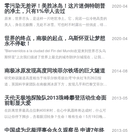
一同上岸阿尔汉格尔斯克州，州政府紧急加高了幼儿园等场合的篱
零污染无差评！美胜冰岛！这片迷倒特朗普
2020-04
的净土，只有1%华人去过
笆进行阻断防护。这不是北极熊第一次走进人类的社区。早在
1595...
原来，世界尽头，是这样一片绝世净土。它，宛若一位冷艳高贵的
美人，身在北极圈，无处不冰雪。可也时不时露出一丝俏皮，绯红
霞光与皑皑白雪相互映衬的时候，奇幻极光点缀无尽黑夜的时候，
和谐如画。还以为童话无非是安徒生笔下的虚无，直到遇见这座世
世界的终点，南极的起点，乌斯怀亚让梦想
2020-04
永不停歇！
界第一大岛，才对那份虚无，有了确切的勾勒模样。它空灵又纯
粹，看似远离...
"Bienvenidos a la ciudad del Fin del Mundo欢迎来到世界尽头乌
斯怀亚"上次我们描述了世界上最北的城市朗伊尔城现在，让我们
一同把目光移向南方世界最南的城市阿根廷火地岛地区Ushuaia乌
斯怀亚乌斯怀亚还有一个名字叫世界的尽头小镇坐落在比格海峡岸
南极冰原发现高度同埃菲尔铁塔的巨大隧道
2014-08
边五颜六色的房屋点...
研究称该隧道高度相当于埃菲尔铁塔据台湾“中央社”8月26日报
道，英国科学家团队在南极洲冰原下方，发现几乎和巴黎艾菲尔铁
塔一样高的巨大隧道。英国《每日邮报》(Daily Mail)报道，来自
英国多所大学以及英国南极勘测(British Antarctic Survey, BAS)的
天伦天极地探险队2013珠峰攀登活动生命面
2013-05
前彰显大爱
研究人员，搭乘飞机飞...
在距离世界最高点仅剩400米时，在心中夙愿终将达成时，什么可
以让你停下脚步，含着眼泪转身？生命！唯有生命！5月19日晚，
世界高山救援史上又诞生一个奇迹：一位在海拔8500多米高度的
遇险山友抢救成功并下撤至珠峰大本营。而在这个奇迹背后，除了
中国成为北极理事会永久观察员 申请7年终
2013-05