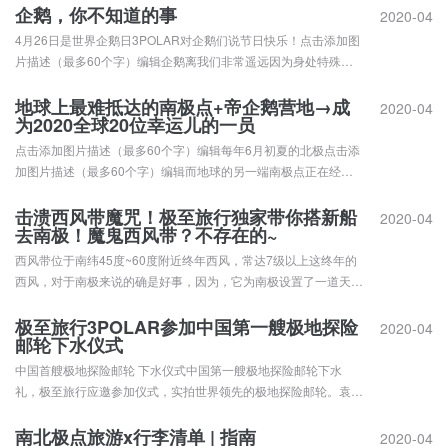
有一颗最亮的星星，在北方守护着我们，无论是远行还是归途。那
企鹅，你不知道的事
2020-04
颗星星就是北极星。千百年来，一直指引着行人向着目的地，前
4月26日是世界企鹅日3POLAR对企鹅们说节日快乐！点击添加图
行，不偏不...
片描述（最多60个字）编辑企鹅离我们非常遥远因为身处特殊的
地理环境造就了它们独特的适应性进而成为南极的主人公关于企鹅
这里可能有一些你不知道的事点击添加图片描述（最多60个字）
地球上最难抵达的南极点+帝企鹅营地→成
2020-04
为2020全球20位幸运儿的一员
编辑点击添加图片描述（最多60个字）编辑点击添加图片描述
（最多...
点击添加图片描述（最多60个字）编辑每年6月初夏的北极点击添
加图片描述（最多60个字）编辑而地球的另一端南极点正在经历
着漫长而又严酷的冬季封印中的大陆暗黑的陆地不只有暴风雪还有
帝企鹅们抱团取暖的感触瞬间点击添加图片描述（最多60个字）
击溃西风带魔咒！极至旅行独家带你搭新船
2020-04
去南极！魔鬼西风带？不存在的~
编辑在结束长达半年的极夜之后一批人类游客探险者即将来到这里
深入南极...
西风带位于南纬45度~60度附近终年西风，常达7级以上这终年的
西风，对于南极来说的确是好事，因为，它为南极设置了一道天然
保护屏障，让南极的纯净如初。不过呢，也让无数有南极心没南极
胆的人——心都凉了……毕竟，90%的南极旅行都采用船行的形
极至旅行3POLAR参加中国第一艘极地探险
2020-04
邮轮下水仪式
式，穿越“西风带”，似乎成了前往南极的“必修课”！西风带令我退
却...
中国首艘极地探险邮轮 下水仪式中国第一艘极地探险邮轮下水
礼，极至旅行应邀参加仪式，实拍世界领先的极地探险邮轮。袁
茹、李震宇代表极至旅行受邀参加下水仪式袁茹、李震宇代表极至
旅行受邀参加下水仪式01 强强联手世界最大的小型邮轮运力供应
南北极点旅游x行李清单 | 指南
2020-04