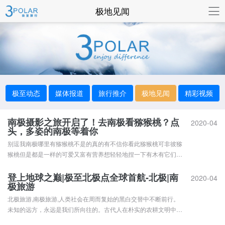
联系我们
极地见闻
极至动态
媒体报道
旅行推介
极地见闻
精彩视频
南极摄影之旅开启了！去南极看猕猴桃？点
2020-04
头，多姿的南极等着你
别逗我南极哪里有猕猴桃不是的真的有不信你看此猕猴桃可非彼猕
猴桃但是都是一样的可爱又富有营养想轻轻地捏一下有木有它们就
是王企鹅的雏鸟看它们现在是褐色的绒毛不久的将来它们就会褪
去“外壳”华丽变身成为带着一顶王冠傲视群雄的王企鹅王企鹅们可
登上地球之巅|极至北极点全球首航-北极|南
2020-04
极旅游
不是一般的南极游说看就能看到的哦因为它们生活在南极相对温暖
的地段一般...
北极旅游,南极旅游,人类社会在周而复始的黑白交替中不断前行。
未知的远方，永远是我们所向往的。古代人在朴实的农耕文明中寻
找朴素的科学，运用天文和地理常识识别方向了解远方。天上总是