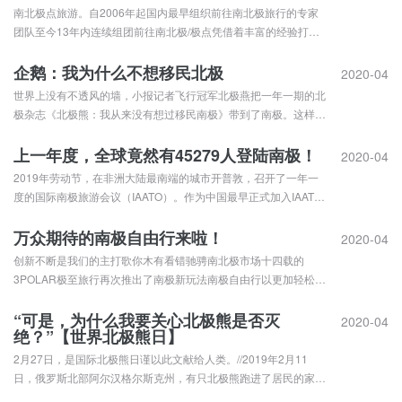
商-美国太阳石公司（SunStone）与中国招商局重工签订协议，由
南北极点旅游。自2006年起国内最早组织前往南北极旅行的专家
全球...
团队至今13年内连续组团前往南北极/极点凭借着丰富的经验打造
最成功的南北极产品13年的品质专注不追求带多少人前往南北极
旅行而是努力于将真正的南北极体验带给所有人无论是经典跟团舒
企鹅：我为什么不想移民北极
2020-04
心畅游还是订购船票去半自由行或者是高端定制随心出行我们都将
世界上没有不透风的墙，小报记者飞行冠军北极燕把一年一期的北
贯彻理...
极杂志《北极熊：我从来没有想过移民南极》带到了南极。这样一
来，企鹅们对北极的世界马上知根知底了。街头巷尾的鹅们都在议
论着这件事情。一场属于企鹅的反击就这么开始了
上一年度，全球竟然有45279人登陆南极！
2020-04
2019年劳动节，在非洲大陆最南端的城市开普敦，召开了一年一
度的国际南极旅游会议（IAATO）。作为中国最早正式加入IAATO
的极地旅行机构，3POLAR极至旅行再度全程参与会议。
IAATO2019年年会于4月30日至5月3日举行。南北极旅行专家袁茹
万众期待的南极自由行来啦！
2020-04
和李震宇代表极至旅行全程出席了会议南极旅行人数正在...
创新不断是我们的主打歌你木有看错驰骋南北极市场十四载的
3POLAR极至旅行再次推出了南极新玩法南极自由行以更加轻松的
方式去南极以更加自主的形式去南极用最新的潮流方向渲染你的旅
行主义用极至丰富的南北极及全球旅行经验为你保驾护航个性化年
“可是，为什么我要关心北极熊是否灭
2020-04
绝？”【世界北极熊日】
代旅行者本身就属于旅行的风景线旅行自由DIY+南极船票放飞自
我这场属...
2月27日，是国际北极熊日谨以此文献给人类。//2019年2月11
日，俄罗斯北部阿尔汉格尔斯克州，有只北极熊跑进了居民的家
中。这一事件在当地引起了不小的恐慌。据说有大约50只北极熊