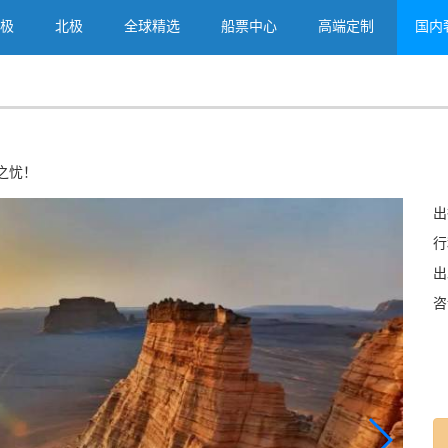
极
北极
全球精选
船票中心
高端定制
国内
之忧！
出
行
出
咨