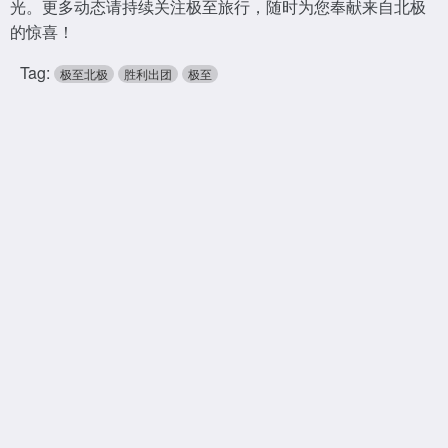
光。更多动态请持续关注极至旅行，随时为您奉献来自北极
的惊喜！
Tag:
极至北极
胜利出团
极至