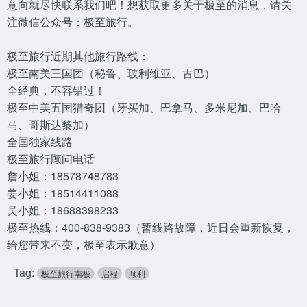
意向就尽快联系我们吧！想获取更多关于极至的消息，请关
注微信公众号：极至旅行。
极至旅行近期其他旅行路线：
极至南美三国团（秘鲁、玻利维亚、古巴）
全经典，不容错过！
极至中美五国猎奇团（牙买加、巴拿马、多米尼加、巴哈
马、哥斯达黎加）
全国独家线路
极至旅行顾问电话
詹小姐：18578748783
姜小姐：18514411088
吴小姐：18688398233
极至热线：400-838-9383（暂线路故障，近日会重新恢复，
给您带来不变，极至表示歉意）
Tag:
极至旅行南极
启程
顺利