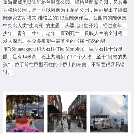
重游挪威奥斯陆维格兰雕塑公园。维格兰雕塑公园，又名弗
罗格纳公园，是一座以雕像为主题的公园，园内展出了挪威
雕像家古斯塔夫·维格兰的212座雕像作品。公园内的雕像集
中突出人类“生与死”的主题，从婴儿出世开始，经过童年、
少年、青年、壮年、老年，直到死亡，反映人生的全过程，
发人深思。在众多雕塑中最著名的当属“愤怒的男
孩”(Sinnataggen)和大石柱(The Monolith)。巨型石柱十分显
眼，足有14米高，石上共雕刻了121个人物。至于“愤怒的男
孩”，位于前往巨型石柱的小桥上的左侧，不留意很容易错
过。