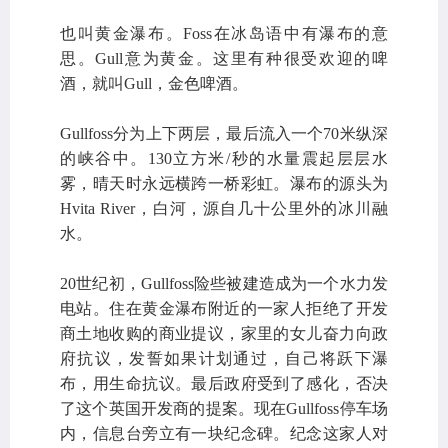
也叫黄金瀑布。Foss在冰岛语中有瀑布的意
思。Gull意为黄金。这里有种很受欢迎的啤
酒，就叫Gull，金色啤酒。
Gullfoss分为上下两层，最后流入一个70米纵深
的峡谷中。130立方米/秒的水量震起层层水
雾，晴天时永远横跨一桥彩虹。瀑布的源头为
Hvita River，白河，源自几十公里外的冰川融
水。
20世纪初，Gullfoss险些被建造成为一个水力发
电站。住在黄金瀑布附近的一家人拒绝了开发
商土地收购的商业提议，家里的女儿奋力向政
府抗议，发誓如果计划通过，自己将跃下瀑
布，用生命抗议。最后政府受到了感化，否决
了这个英国开发商的提案。现在Gullfoss停车场
内，信息台旁立有一块纪念碑。纪念这家人对