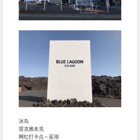
冰岛
雷克雅未克
网红打卡点～蓝湖