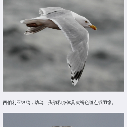
西伯利亚银鸥，幼鸟，头颈和身体具灰褐色斑点或羽缘。