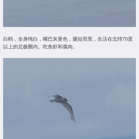
白鸥，全身纯白，嘴巴灰黄色，腿短而黑，生活在北纬70度
以上的北极圈内。吃鱼虾和腐肉。