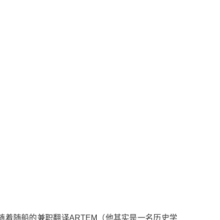
着随船的兼职翻译ARTEM（他其实是一名历史学